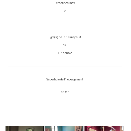
Personnes max.
2
Type(s) de lit
1 canapé-lit
ou
1 lit double
Superficie de l’hébergement
35 m²