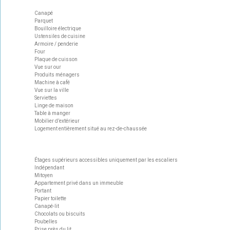
Canapé
Parquet
Bouilloire électrique
Ustensiles de cuisine
Armoire / penderie
Four
Plaque de cuisson
Vue sur our
Produits ménagers
Machine à café
Vue sur la ville
Serviettes
Linge de maison
Table à manger
Mobilier d’extérieur
Logement entièrement situé au rez-de-chaussée
Étages supérieurs accessibles uniquement par les escaliers
Indépendant
Mitoyen
Appartement privé dans un immeuble
Portant
Papier toilette
Canapé-lit
Chocolats ou biscuits
Poubelles
Prise près du lit